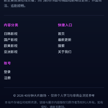
洁、追剧顺畅。
内容分类
快捷入口
日韩影视
首页
国产影视
最新更新
欧美影视
搜索
亚洲影视
关于我们
账号
登录
注册
©
2026
40分钟大片剧场
· 仅供个人学习与非商业浏览参考
本站不存储任何视频资源，链接与展示内容版权归原作者及权利人所有。如有
侵权，请联系删除。