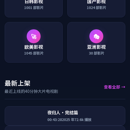
日韩影视
国产影视
1001
部影片
1024
部影片
欧美影视
亚洲影视
1045
部影片
30
部影片
最新上架
查看全部
最近上线的40分钟大片电视剧
夜归人·完结篇
00:43:28
2025
年
72.6k
播放